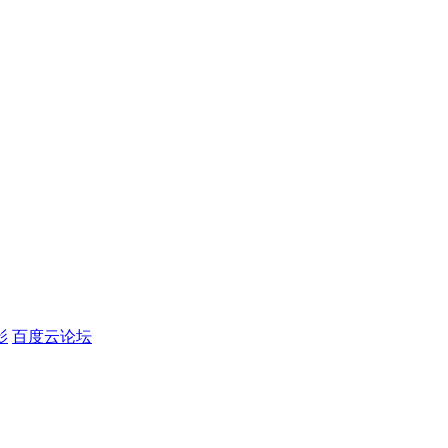
影
百度云论坛