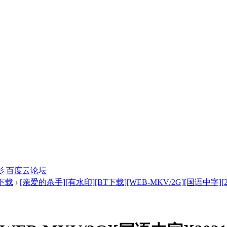
影
百度云论坛
下载
›
[亲爱的杀手][有水印][BT下载][WEB-MKV/2G][国语中字][2 .