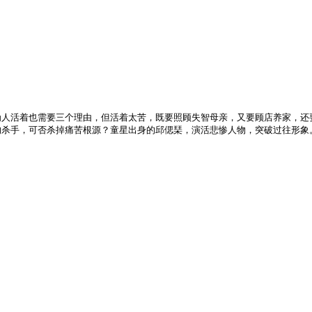
活着也需要三个理由，但活着太苦，既要照顾失智母亲，又要顾店养家，还
的杀手，可否杀掉痛苦根源？童星出身的邱偲琹，演活悲惨人物，突破过往形象