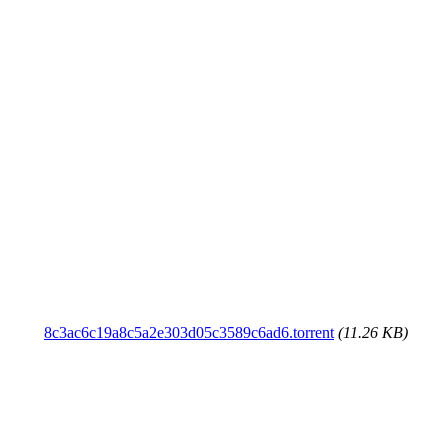
8c3ac6c19a8c5a2e303d05c3589c6ad6.torrent
(11.26 KB)