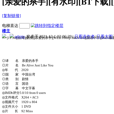
[亲爱的杀手][有水印][BT下载][WE
[复制链接]
电梯直达
楼主
admin
发表于 2021-12-1 03:06:39
|
只看该作者
|
只看大图
-->
[11.30][台湾][剧情][亲爱的杀手][WEB.1080p-MKV/2G][国语中字][202
◎译 名 亲爱的杀手
◎片 名 Be Alive Just Like You
◎年 代 2020
◎国 家 中国台湾
◎类 别 剧情
◎语 言 国语
◎字 幕 中文字幕
◎IMDb评分5.0/10 from 0 users
◎文件格式 X264 + AC3
◎视频尺寸 1920 x 804
◎文件大小 1 DVD
◎片 长 92 Mins