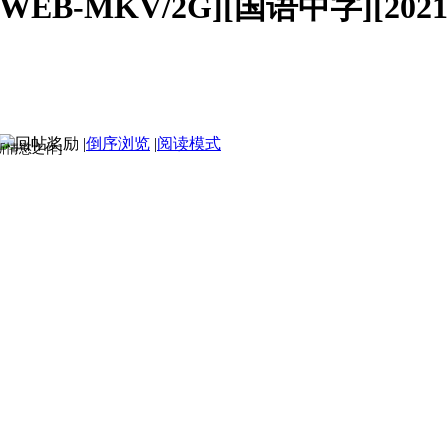
B-MKV/2G][国语中字][2021最新情
|
倒序浏览
|
阅读模式
1最新情慾之作]