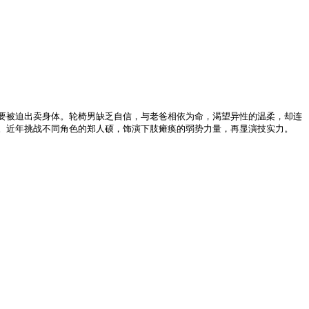
要被迫出卖身体。轮椅男缺乏自信，与老爸相依为命，渴望异性的温柔，却连
。近年挑战不同角色的郑人硕，饰演下肢瘫痪的弱势力量，再显演技实力。