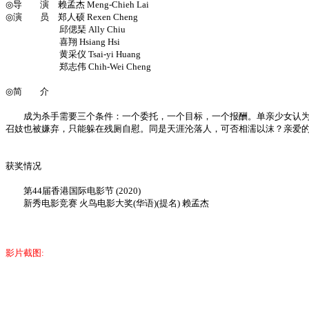
◎导 演 赖孟杰 Meng-Chieh Lai
◎演 员 郑人硕 Rexen Cheng
邱偲琹 Ally Chiu
喜翔 Hsiang Hsi
黄采仪 Tsai-yi Huang
郑志伟 Chih-Wei Cheng
◎简 介
成为杀手需要三个条件：一个委托，一个目标，一个报酬。单亲少女认为人
召妓也被嫌弃，只能躲在残厕自慰。同是天涯沦落人，可否相濡以沫？亲爱
获奖情况
第44届香港国际电影节 (2020)
新秀电影竞赛 火鸟电影大奖(华语)(提名) 赖孟杰
影片截图: